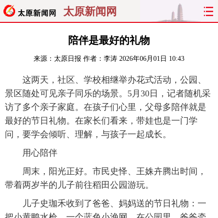
太原新闻网
首页
聚焦
太原
山西
陪伴是最好的礼物
来源：
太原日报
作者：李涛
2026年06月01日 10:43
经济
关注
文明
出行
这两天，社区、学校相继举办花式活动，公园、
纵横
曝光
综合
专题
景区随处可见亲子同乐的场景。5月30日，记者随机采
访了多个亲子家庭。在孩子们心里，父母多陪伴就是
旅游
理财
政务
教育
最好的节日礼物。在家长们看来，带娃也是一门学
问，要学会倾听、理解，与孩子一起成长。
看天下
晋月读
最太原
网罗民生
用心陪伴
太原日报
太原晚报
热评
社区
周末，阳光正好。市民史怿、王姝卉腾出时间，
带着两岁半的儿子前往稻田公园游玩。
儿子史珈禾收到了爸爸、妈妈送的节日礼物：一
把小黄鸭水枪，一个蓝色小渔网。在公园里，爸爸牵