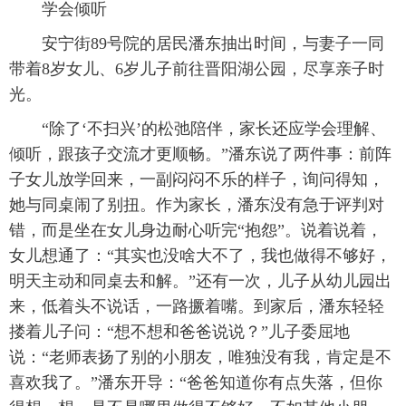
学会倾听
安宁街89号院的居民潘东抽出时间，与妻子一同
带着8岁女儿、6岁儿子前往晋阳湖公园，尽享亲子时
光。
“除了‘不扫兴’的松弛陪伴，家长还应学会理解、
倾听，跟孩子交流才更顺畅。”潘东说了两件事：前阵
子女儿放学回来，一副闷闷不乐的样子，询问得知，
她与同桌闹了别扭。作为家长，潘东没有急于评判对
错，而是坐在女儿身边耐心听完“抱怨”。说着说着，
女儿想通了：“其实也没啥大不了，我也做得不够好，
明天主动和同桌去和解。”还有一次，儿子从幼儿园出
来，低着头不说话，一路撅着嘴。到家后，潘东轻轻
搂着儿子问：“想不想和爸爸说说？”儿子委屈地
说：“老师表扬了别的小朋友，唯独没有我，肯定是不
喜欢我了。”潘东开导：“爸爸知道你有点失落，但你