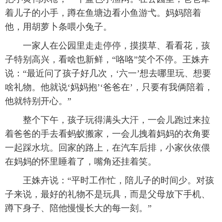
着儿子的小手，蹲在鱼塘边看小鱼游弋。妈妈陪着
他，用胡萝卜条喂小兔子。
一家人在公园里走走停停，摸摸草、看看花，孩
子特别高兴，看啥也新鲜，“咯咯”笑个不停。王姝卉
说：“最近问了孩子好几次，‘六一’想去哪里玩、想要
啥礼物。他就说‘妈妈抱’‘爸爸在’，只要有我俩陪着，
他就特别开心。”
整个下午，孩子玩得满头大汗，一会儿跑过来拉
着爸爸的手去看蚂蚁搬家，一会儿拽着妈妈的衣角要
一起踩水坑。回家的路上，在汽车后排，小家伙依偎
在妈妈的怀里睡着了，嘴角还挂着笑。
王姝卉说：“平时工作忙，陪儿子的时间少。对孩
子来说，最好的礼物不是玩具，而是父母放下手机、
蹲下身子、陪他慢慢长大的每一刻。”