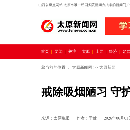
山西省重点网站 太原市唯一经国务院新闻办批准的新闻门户
首页
要闻
关注
太原
山西
经济
监
您当前的位置 ：
太原新闻网
>>
太原新闻
戒除吸烟陋习 守
来源：
太原晚报
作者：于健
2026年06月01日