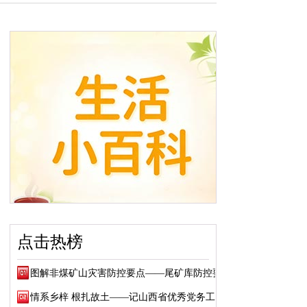
点击热榜
图解非煤矿山灾害防控要点——尾矿库防控要点
情系乡梓 根扎故土——记山西省优秀党务工作...