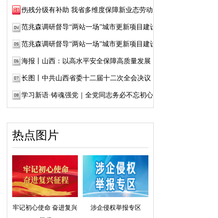
伤残分级有补助 我省多维度保障新业态劳动者...
范兆森调研督导“两站一场”城市更新项目建设
范兆森调研督导“两站一场”城市更新项目建设
海报丨山西：以高水平安全保障高质量发展
长图丨中共山西省委十二届十二次全会决议
学习新语·铸魂强党｜全党同志务必不忘初心、...
热点图片
牢记初心使命 奋进复兴
涉企侵权举报专区