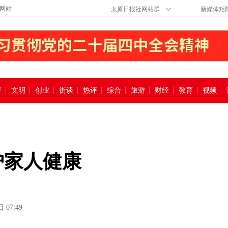
网站
太原日报社网站群
新媒体矩
督
文明
创业
街谈
热评
综合
旅游
财经
教育
视频
护家人健康
 07:49