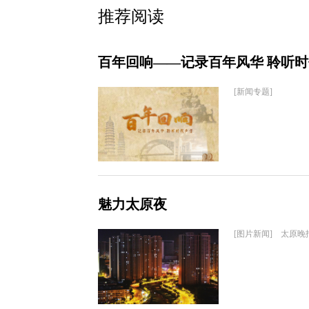
推荐阅读
百年回响——记录百年风华 聆听
[新闻专题]
魅力太原夜
[图片新闻] 太原晚