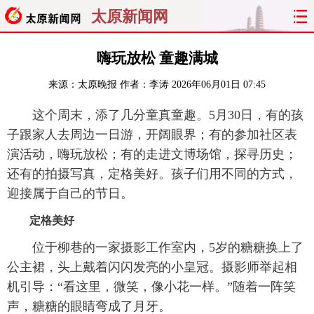
太原新闻网
首页
聚焦
太原
山西
嗨玩放松 童趣满城
来源：
太原晚报
作者：李涛
2026年06月01日 07:45
经济
关注
文明
出行
这个周末，添了几分童真童趣。5月30日，有的孩
纵横
曝光
综合
专题
子跟家人去周边一日游，开阔眼界；有的参加社区表
演活动，嗨玩放松；有的走进文博场馆，探寻历史；
旅游
理财
政务
教育
还有的拍摄写真，定格美好。孩子们用不同的方式，
迎接属于自己的节日。
看天下
晋月读
最太原
网罗民生
定格美好
太原日报
太原晚报
热评
社区
位于柳巷的一家摄影工作室内，5岁的糖糖换上了
公主裙，头上戴着闪闪发亮的小皇冠。摄影师举起相
机引导：“看这里，微笑，像小花一样。”随着一阵笑
声，糖糖的眼睛弯成了月牙。