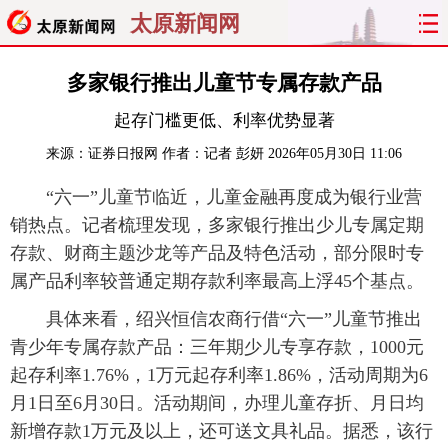
太原新闻网
首页
聚焦
太原
山西
多家银行推出儿童节专属存款产品
起存门槛更低、利率优势显著
经济
关注
文明
出行
来源：
证券日报网
作者：记者 彭妍
2026年05月30日 11:06
纵横
曝光
综合
专题
“六一”儿童节临近，儿童金融再度成为银行业营
销热点。记者梳理发现，多家银行推出少儿专属定期
旅游
理财
政务
教育
存款、财商主题沙龙等产品及特色活动，部分限时专
看天下
晋月读
最太原
网罗民生
属产品利率较普通定期存款利率最高上浮45个基点。
具体来看，绍兴恒信农商行借“六一”儿童节推出
太原日报
太原晚报
热评
社区
青少年专属存款产品：三年期少儿专享存款，1000元
起存利率1.76%，1万元起存利率1.86%，活动周期为6
月1日至6月30日。活动期间，办理儿童存折、月日均
新增存款1万元及以上，还可送文具礼品。据悉，该行