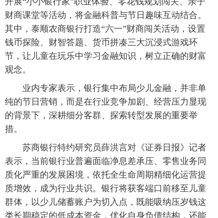
开展“小小银行家”职业体验、零花钱规划闯关、亲子
财商课堂等活动，将金融科普与节日趣味互动结合。
其中，泰顺农商银行打造“六一”财商闯关活动，设置
钱币探险、财智答题、货币拼凑三大沉浸式游戏环
节，让儿童在玩乐中学习金融知识，树立正确的财富
观念。
业内专家表示，银行集中布局少儿金融，并非单
纯的节日营销，而是在行业竞争加剧、经营压力显现
的背景下，深耕细分客群、探索转型发展的重要举
措。
苏商银行特约研究员薛洪言对《证券日报》记者
表示，当前银行业普遍面临净息差承压、零售业务同
质化严重的发展困境，依托全生命周期精细化运营提
质增效，成为行业共识。银行将获客端口前移至儿童
群体，以少儿储蓄账户为切入点，既能吸纳压岁钱这
类长期稳定的低成本资金，优化自身负债结构，还能