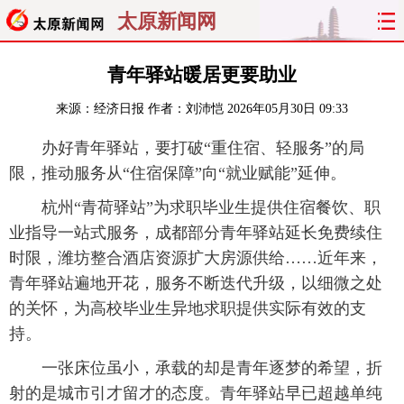
太原新闻网
首页
聚焦
太原
山西
青年驿站暖居更要助业
来源：
经济日报
作者：刘沛恺
2026年05月30日 09:33
经济
关注
文明
出行
办好青年驿站，要打破“重住宿、轻服务”的局
纵横
曝光
综合
专题
限，推动服务从“住宿保障”向“就业赋能”延伸。
旅游
理财
政务
教育
杭州“青荷驿站”为求职毕业生提供住宿餐饮、职
业指导一站式服务，成都部分青年驿站延长免费续住
看天下
晋月读
最太原
网罗民生
时限，潍坊整合酒店资源扩大房源供给……近年来，
青年驿站遍地开花，服务不断迭代升级，以细微之处
太原日报
太原晚报
热评
社区
的关怀，为高校毕业生异地求职提供实际有效的支
持。
一张床位虽小，承载的却是青年逐梦的希望，折
射的是城市引才留才的态度。青年驿站早已超越单纯