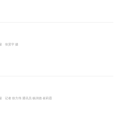
报 张昊宇 摄
 记者 徐方伟 通讯员 杨润德 崔莉霞