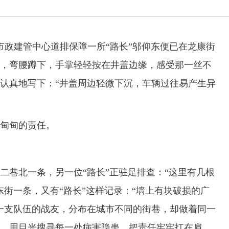
政建管中心道排保障一所“路长”邬仰东便已在龙康街
，弯腰蹲下，手掌轻轻按在井盖边缘，感受那一丝不
认真地写下：“井盖周边轻微下沉，车辆过往易产生异
甸甸的责任。
巷北一条，另一位“路长”正驻足排查：“这里有几根
东街一条，又有“路长”这样记录：“墙上有块破损的广
一支队伍的战友，分布在城市不同的街巷，却做着同一
，用目光搜寻每一处病害隐患，把责任牢牢扛在肩