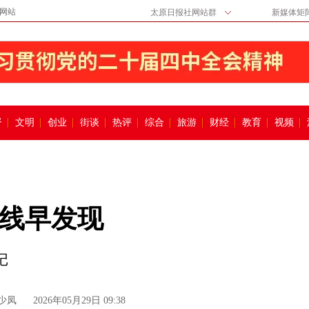
网站
太原日报社网站群
新媒体矩
督
文明
创业
街谈
热评
综合
旅游
财经
教育
视频
线早发现
记
少凤
2026年05月29日 09:38