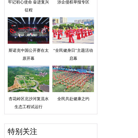
牢记初心使命 奋进复兴
涉企侵权举报专区
征程
斯诺克中国公开赛在太
“全民健身日”主题活动
原开幕
启幕
杏花岭区北沙河复流水
全民共赴健康之约
生态工程试运行
特别关注