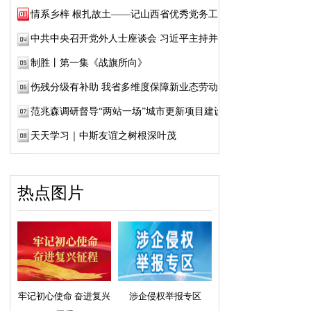
情系乡梓 根扎故土——记山西省优秀党务工作...
中共中央召开党外人士座谈会 习近平主持并发...
制胜丨第一集《战旗所向》
伤残分级有补助 我省多维度保障新业态劳动者...
范兆森调研督导“两站一场”城市更新项目建设
天天学习｜中斯友谊之树根深叶茂
热点图片
牢记初心使命 奋进复兴
涉企侵权举报专区