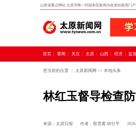
山西省重点网站 太原市唯一经国务院新闻办批准的新闻门户
首页
要闻
关注
太原
山西
经济
监
您当前的位置 ：
太原新闻网
>>
本地头条
林红玉督导检查防
来源：
太原日报
作者：殷雪鸢 胡引平
202