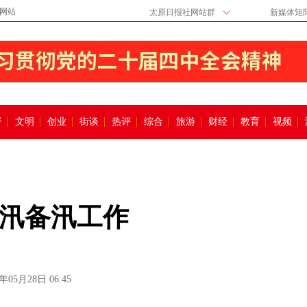
网站
太原日报社网站群
新媒体矩
督
文明
创业
街谈
热评
综合
旅游
财经
教育
视频
汛备汛工作
6年05月28日 06:45