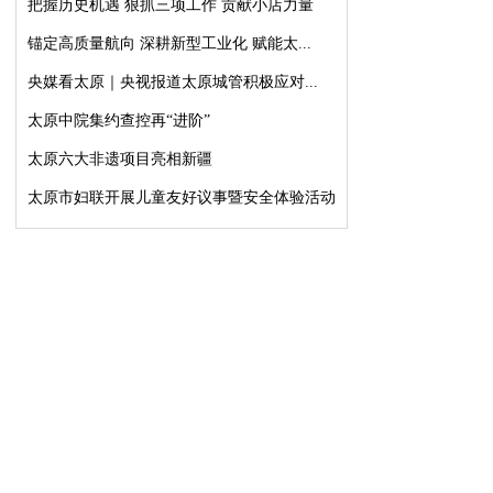
把握历史机遇 狠抓三项工作 贡献小店力量
锚定高质量航向 深耕新型工业化 赋能太...
央媒看太原｜央视报道太原城管积极应对...
太原中院集约查控再“进阶”
太原六大非遗项目亮相新疆
太原市妇联开展儿童友好议事暨安全体验活动