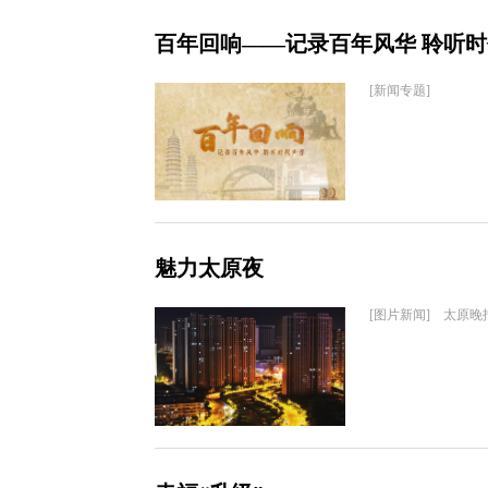
百年回响——记录百年风华 聆听
[新闻专题]
魅力太原夜
[图片新闻] 太原晚