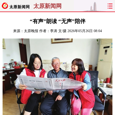
太原新闻网
首页
聚焦
太原
山西
“有声”朗读 “无声”陪伴
来源：
太原晚报
作者：李涛 文/摄
2026年05月26日 08:04
经济
关注
文明
出行
纵横
曝光
综合
专题
旅游
理财
政务
教育
看天下
晋月读
最太原
网罗民生
太原日报
太原晚报
热评
社区