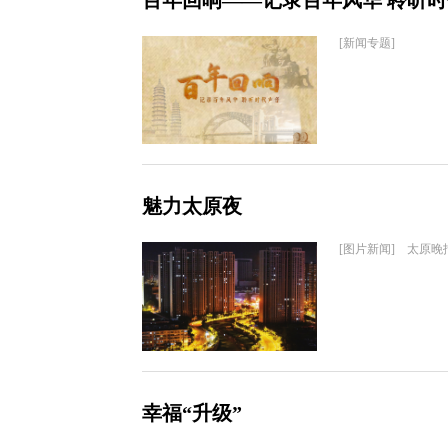
百年回响——记录百年风华 聆听
[新闻专题]
魅力太原夜
[图片新闻] 太原晚
幸福“升级”