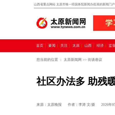
山西省重点网站 太原市唯一经国务院新闻办批准的新闻门户
首页
要闻
关注
太原
山西
经济
监
您当前的位置 ：
太原新闻网
>>
街谈巷议
社区办法多 助残
来源：
太原晚报
作者：李涛 文/摄
2026年0