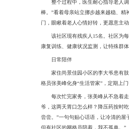
整个过程中，医生耐心指导老人调整
棒。”看着母亲站立挪步越来越稳、精
门，眼瞅着老人心情好转，更愿意主动
该社区现有残疾人15名。社区为每
康复训练、健康状况监测，让特殊群体
日常陪伴
家住尚景佳园小区的李大爷患有肢体
格员张美峰化身“生活管家”，定期上
每次忙完家务，张美峰从不急着走，
爷，这两天胃口怎么样？降压药按时吃
尝尝。”一句句贴心话语，让冷清的屋
但有社区的网格员陪着，我不孤单。”