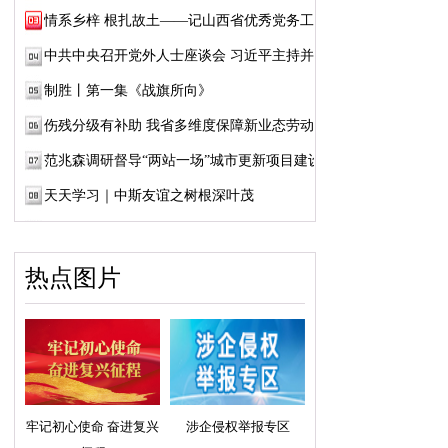
情系乡梓 根扎故土——记山西省优秀党务工作...
中共中央召开党外人士座谈会 习近平主持并发...
制胜丨第一集《战旗所向》
伤残分级有补助 我省多维度保障新业态劳动者...
范兆森调研督导“两站一场”城市更新项目建设
天天学习｜中斯友谊之树根深叶茂
热点图片
牢记初心使命 奋进复兴
涉企侵权举报专区