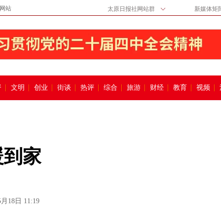
网站
太原日报社网站群
新媒体矩
督
文明
创业
街谈
热评
综合
旅游
财经
教育
视频
暖到家
5月18日 11:19