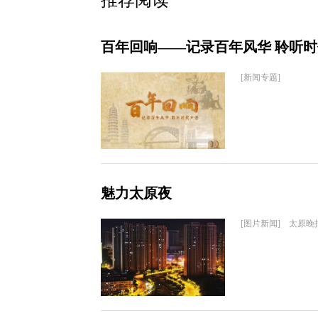
推荐阅读
百年回响——记录百年风华 聆听
[新闻专题]
魅力太原夜
[图片新闻] 太原晚