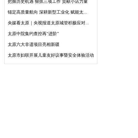
把握历史机遇 狠抓三项工作 贡献小店力量
锚定高质量航向 深耕新型工业化 赋能太...
央媒看太原｜央视报道太原城管积极应对...
太原中院集约查控再“进阶”
太原六大非遗项目亮相新疆
太原市妇联开展儿童友好议事暨安全体验活动