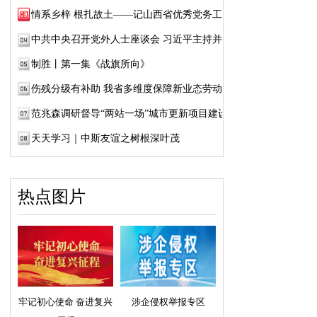
情系乡梓 根扎故土——记山西省优秀党务工作...
中共中央召开党外人士座谈会 习近平主持并发...
制胜丨第一集《战旗所向》
伤残分级有补助 我省多维度保障新业态劳动者...
范兆森调研督导“两站一场”城市更新项目建设
天天学习｜中斯友谊之树根深叶茂
热点图片
牢记初心使命 奋进复兴
涉企侵权举报专区