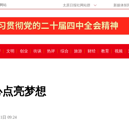
网站
太原日报社网站群
新媒体矩
督
文明
创业
街谈
热评
综合
旅游
财经
教育
视频
心点亮梦想
1日 09:24