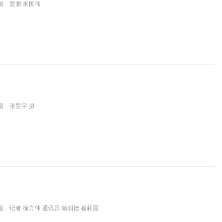
报 贾鹏 米国伟
报 张昊宇 摄
 记者 徐方伟 通讯员 杨润德 崔莉霞