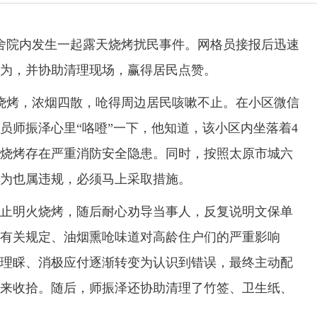
舍院内发生一起露天烧烤扰民事件。网格员接报后迅速
为，并协助清理现场，赢得居民点赞。
烤，浓烟四散，呛得周边居民咳嗽不止。在小区微信
员师振泽心里“咯噔”一下，他知道，该小区内坐落着4
烧烤存在严重消防安全隐患。同时，按照太原市城六
为也属违规，必须马上采取措施。
明火烧烤，随后耐心劝导当事人，反复说明文保单
有关规定、油烟熏呛味道对高龄住户们的严重影响
理睬、消极应付逐渐转变为认识到错误，最终主动配
来收拾。随后，师振泽还协助清理了竹签、卫生纸、