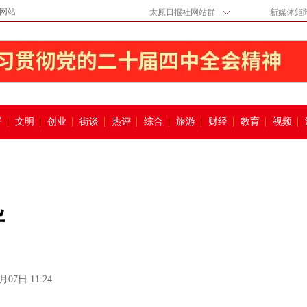
网站
太原日报社网站群
新媒体矩
督
文明
创业
街谈
热评
综合
旅游
财经
教育
视频
导
月07日 11:24