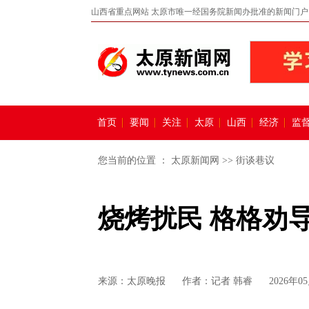
山西省重点网站 太原市唯一经国务院新闻办批准的新闻门户
首页
要闻
关注
太原
山西
经济
监
您当前的位置 ：
太原新闻网
>>
街谈巷议
烧烤扰民 格格劝
来源：
太原晚报
作者：记者 韩睿
2026年05