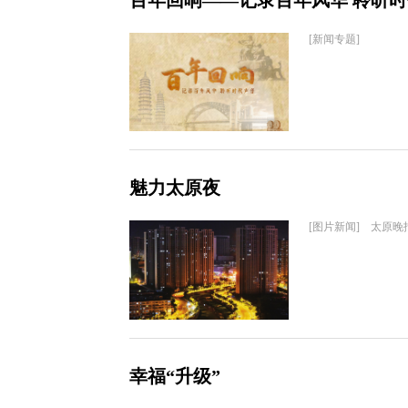
百年回响——记录百年风华 聆听
[新闻专题]
魅力太原夜
[图片新闻] 太原晚
幸福“升级”