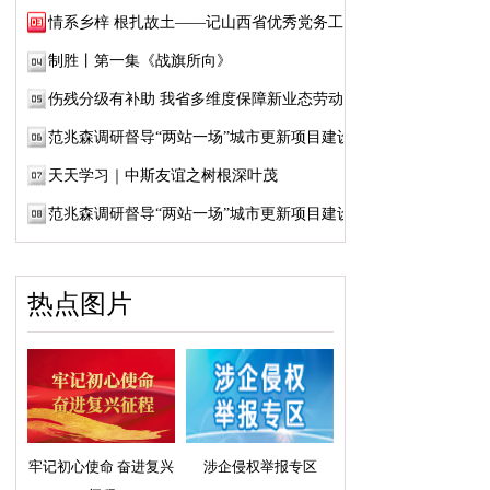
情系乡梓 根扎故土——记山西省优秀党务工作...
制胜丨第一集《战旗所向》
伤残分级有补助 我省多维度保障新业态劳动者...
范兆森调研督导“两站一场”城市更新项目建设
天天学习｜中斯友谊之树根深叶茂
范兆森调研督导“两站一场”城市更新项目建设
热点图片
牢记初心使命 奋进复兴
涉企侵权举报专区