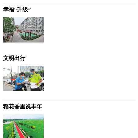
幸福“升级”
文明出行
稻花香里说丰年