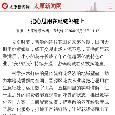
太原新闻网
首页
聚焦
太原
山西
把心思用在延链补链上
来源：
太原晚报
作者：袁剑锋
2026年05月07日 11:12
经济
关注
文明
出行
立夏时节，晋源的连片花田迎来盛放期，田间大
纵横
曝光
综合
专题
棚里姹紫嫣红，线下交易市场人流不息，直播间里花
香满屏，小小的花卉长成了年产值超两亿的特色产
旅游
理财
政务
教育
业。“美丽经济”持续升温，密码就藏在科技赋能里。
看天下
晋月读
最太原
网罗民生
科学技术打破的是传统鲜花经济的地域壁垒，助
力本地花香飘向全国。晋源区花农从业者把心思用在
太原日报
太原晚报
热评
社区
生意细处，运用数字工具，直播间里的实时讲解，让
千里之外的消费者能直观看到花卉的状态；推出数字
化养护方案，自研配套农资，把零散的养花经验变成
了标准化服务，打通了产销链路，让鲜花经济跳出了