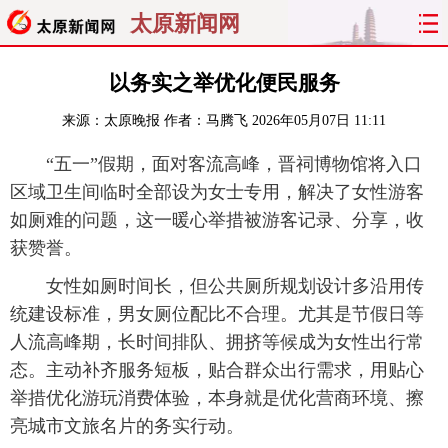
太原新闻网
首页
聚焦
太原
山西
以务实之举优化便民服务
来源：
太原晚报
作者：马腾飞
2026年05月07日 11:11
经济
关注
文明
出行
“五一”假期，面对客流高峰，晋祠博物馆将入口
纵横
曝光
综合
专题
区域卫生间临时全部设为女士专用，解决了女性游客
如厕难的问题，这一暖心举措被游客记录、分享，收
旅游
理财
政务
教育
获赞誉。
看天下
晋月读
最太原
网罗民生
女性如厕时间长，但公共厕所规划设计多沿用传
统建设标准，男女厕位配比不合理。尤其是节假日等
太原日报
太原晚报
热评
社区
人流高峰期，长时间排队、拥挤等候成为女性出行常
态。主动补齐服务短板，贴合群众出行需求，用贴心
举措优化游玩消费体验，本身就是优化营商环境、擦
亮城市文旅名片的务实行动。