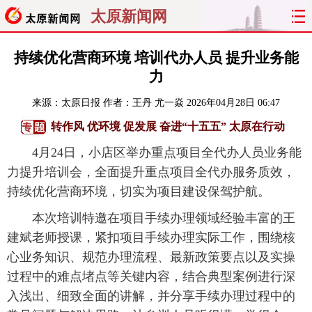
太原新闻网
首页
聚焦
太原
山西
持续优化营商环境 培训代办人员 提升业务能
力
经济
关注
文明
出行
来源：
太原日报
作者：王丹 尤一焱
2026年04月28日 06:47
纵横
曝光
综合
专题
转作风 优环境 促发展 奋进“十五五” 太原在行动
4月24日，小店区举办重点项目全代办人员业务能
旅游
理财
政务
教育
力提升培训会，全面提升重点项目全代办服务质效，
持续优化营商环境，切实为项目建设保驾护航。
看天下
晋月读
最太原
网罗民生
本次培训特邀在项目手续办理领域经验丰富的王
太原日报
太原晚报
热评
社区
建斌老师授课，紧扣项目手续办理实际工作，围绕核
心业务知识、规范办理流程、最新政策要点以及实操
过程中的难点堵点等关键内容，结合典型案例进行深
入浅出、细致全面的讲解，并分享手续办理过程中的