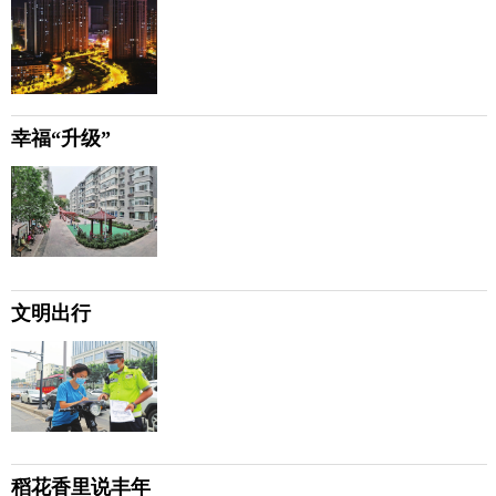
幸福“升级”
文明出行
稻花香里说丰年