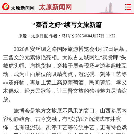
太原新闻网
首页
聚焦
太原
山西
“秦晋之好”续写文旅新篇
来源：
太原日报
作者：马腾飞
2026年04月27日 11:22
经济
关注
文明
出行
2026西安丝绸之路国际旅游博览会4月17日启幕，
纵横
曝光
综合
专题
三晋文旅元素惊艳亮相。太原古县城网红“卖货郎”头
戴虎头帽、肩挑货担，穿梭于展会现场与游客趣味互
旅游
理财
政务
教育
动，成为山西展位的吸睛亮点，澄泥砚、刻漆工艺等
非遗好物，再加上黄土高原葡萄酒、民间剪纸、孝义
看天下
晋月读
最太原
网罗民生
木偶戏、经典民歌等，让三晋文旅的独特魅力尽情绽
太原日报
太原晚报
热评
社区
放。
旅博会是地方文旅展示风采的窗口。山西参展内
容动静结合、古今交融，有“卖货郎”沉浸式市井演
绎，也有澄泥砚、刻漆工艺等传统手艺，更有特色戏