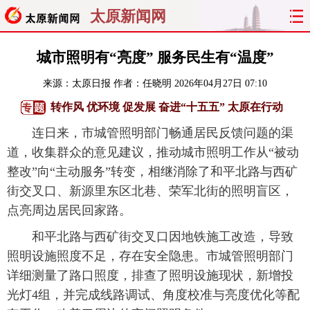
太原新闻网
首页
聚焦
太原
山西
城市照明有“亮度” 服务民生有“温度”
来源：
太原日报
作者：任晓明
2026年04月27日 07:10
经济
关注
文明
出行
转作风 优环境 促发展 奋进“十五五” 太原在行动
纵横
曝光
综合
专题
连日来，市城管照明部门畅通居民反馈问题的渠
道，收集群众的意见建议，推动城市照明工作从“被动
旅游
理财
政务
教育
整改”向“主动服务”转变，相继消除了和平北路与西矿
街交叉口、新源里东区北巷、荣军北街的照明盲区，
看天下
晋月读
最太原
网罗民生
点亮周边居民回家路。
太原日报
太原晚报
热评
社区
和平北路与西矿街交叉口因地铁施工改造，导致
照明设施照度不足，存在安全隐患。市城管照明部门
详细测量了路口照度，排查了照明设施现状，新增投
光灯4组，并完成线路调试、角度校准与亮度优化等配