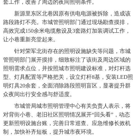
套工作，改善了周边的夜间照明条件。
新源里东区北巷因原有供电电源被拆除，造成该
路段路灯不亮。市城管照明部门通过现场勘查摸排，
高效完成150余米电缆敷设及3套路灯加装调试工作，
让小巷重新亮堂起来。
针对荣军北街存在的照明设施缺失等问题，市城
管照明部门展开摸排，细致标注了该街及周边区域的
照明需求点位，并按照城市照明建设标准，对灯杆选
型、灯具配置等严格把关，设立灯杆8基，安装LED照
明灯具20余套，全面消除路段照明盲区，显著提升群
众夜间出行安全感与舒适度。
市城管局城市照明管理中心有关负责人表示，将
对背街小巷、老旧社区照明情况展开“回头看”，动态
更新照明设施台账，完善日常巡查、应急维修长效机
制，加快补齐短板，提升城市夜环境。