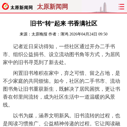
太原新闻网
首页
聚焦
太原
山西
旧书“转”起来 书香满社区
来源：
太原晚报
作者：薄鸿
2026年04月24日 09:50
经济
关注
文明
出行
记者近日采访得知，一些社区通过开办二手书
纵横
曝光
综合
专题
市、组织公益捐书、设立流动图书角等方式，为居民
家中的旧书寻觅到了新去处。
旅游
理财
政务
教育
闲置旧书堆积在家中，弃之可惜、留之占地，是
看天下
晋月读
最太原
网罗民生
不少家庭的共同烦恼。如今，社区的二手书市、流动
图书角让旧书重获新生，既解决了居民困扰，更让书
太原日报
太原晚报
热评
社区
香在邻里间流转，成为社区生活中一道温暖的风景
线。
以书为媒，涵养文明新风。旧书流转的过程，也
是阅读习惯推广、公益精神传递的过程。它让阅读融