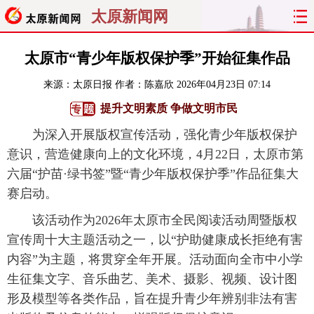
太原新闻网
首页
聚焦
太原
山西
太原市“青少年版权保护季”开始征集作品
来源：
太原日报
作者：陈嘉欣
2026年04月23日 07:14
经济
关注
文明
出行
提升文明素质 争做文明市民
纵横
曝光
综合
专题
为深入开展版权宣传活动，强化青少年版权保护
意识，营造健康向上的文化环境，4月22日，太原市第
旅游
理财
政务
教育
六届“护苗·绿书签”暨“青少年版权保护季”作品征集大
赛启动。
看天下
晋月读
最太原
网罗民生
该活动作为2026年太原市全民阅读活动周暨版权
太原日报
太原晚报
热评
社区
宣传周十大主题活动之一，以“护助健康成长拒绝有害
内容”为主题，将贯穿全年开展。活动面向全市中小学
生征集文字、音乐曲艺、美术、摄影、视频、设计图
形及模型等各类作品，旨在提升青少年辨别非法有害