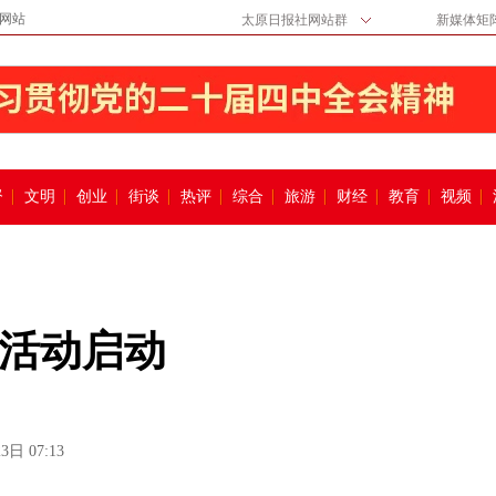
网站
太原日报社网站群
新媒体矩
督
文明
创业
街谈
热评
综合
旅游
财经
教育
视频
活动启动
3日 07:13