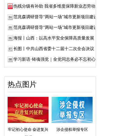
伤残分级有补助 我省多维度保障新业态劳动者...
范兆森调研督导“两站一场”城市更新项目建设
范兆森调研督导“两站一场”城市更新项目建设
海报丨山西：以高水平安全保障高质量发展
长图丨中共山西省委十二届十二次全会决议
学习新语·铸魂强党｜全党同志务必不忘初心、...
热点图片
牢记初心使命 奋进复兴
涉企侵权举报专区