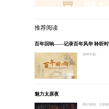
推荐阅读
百年回响——记录百年风华 聆听
[新闻专题]
魅力太原夜
[图片新闻] 太原晚