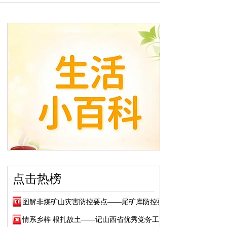
点击热榜
图解非煤矿山灾害防控要点——尾矿库防控要点
情系乡梓 根扎故土——记山西省优秀党务工作...