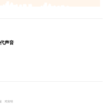
时代声音
报 邓寅明