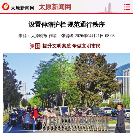
太原新闻网
首页
聚焦
太原
山西
设置伸缩护栏 规范通行秩序
来源：
太原晚报
作者：张晋峰
2026年04月21日 08:08
经济
关注
文明
出行
提升文明素质 争做文明市民
纵横
曝光
综合
专题
旅游
理财
政务
教育
看天下
晋月读
最太原
网罗民生
太原日报
太原晚报
热评
社区