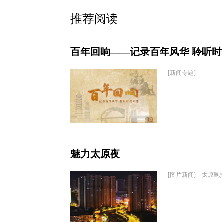
推荐阅读
百年回响——记录百年风华 聆听
[新闻专题]
魅力太原夜
[图片新闻] 太原晚