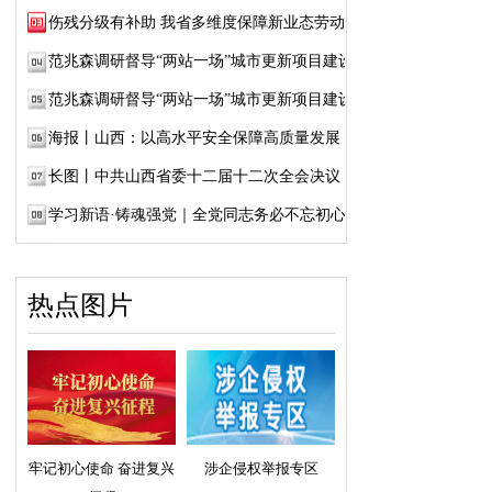
伤残分级有补助 我省多维度保障新业态劳动者...
范兆森调研督导“两站一场”城市更新项目建设
范兆森调研督导“两站一场”城市更新项目建设
海报丨山西：以高水平安全保障高质量发展
长图丨中共山西省委十二届十二次全会决议
学习新语·铸魂强党｜全党同志务必不忘初心、...
热点图片
牢记初心使命 奋进复兴
涉企侵权举报专区