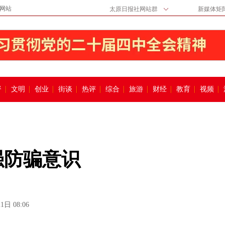
网站
太原日报社网站群
新媒体矩
督
文明
创业
街谈
热评
综合
旅游
财经
教育
视频
强防骗意识
1日 08:06