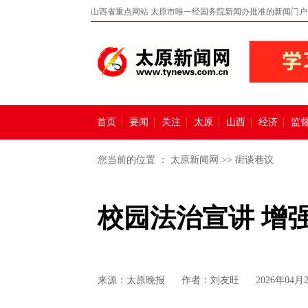
山西省重点网站 太原市唯一经国务院新闻办批准的新闻门户
首页
要闻
关注
太原
山西
经济
监
您当前的位置 ：
太原新闻网
>>
街谈巷议
校园法治宣讲 增
来源：
太原晚报
作者：刘友旺
2026年04月2