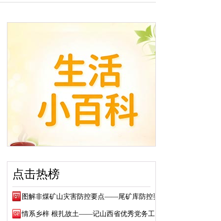
点击热榜
图解非煤矿山灾害防控要点——尾矿库防控要点
情系乡梓 根扎故土——记山西省优秀党务工作...