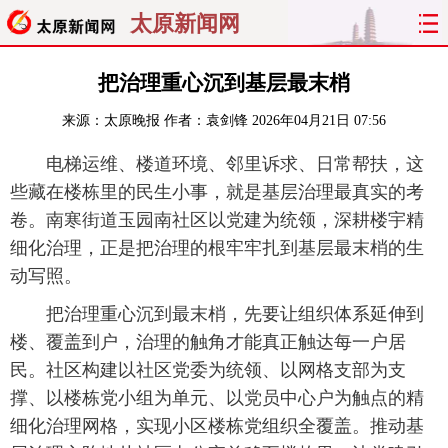
太原新闻网
首页
聚焦
太原
山西
把治理重心沉到基层最末梢
来源：
太原晚报
作者：袁剑锋
2026年04月21日 07:56
经济
关注
文明
出行
电梯运维、楼道环境、邻里诉求、日常帮扶，这
纵横
曝光
综合
专题
些藏在楼栋里的民生小事，就是基层治理最真实的考
卷。南寒街道玉园南社区以党建为统领，深耕楼宇精
旅游
理财
政务
教育
细化治理，正是把治理的根牢牢扎到基层最末梢的生
动写照。
看天下
晋月读
最太原
网罗民生
把治理重心沉到最末梢，先要让组织体系延伸到
太原日报
太原晚报
热评
社区
楼、覆盖到户，治理的触角才能真正触达每一户居
民。社区构建以社区党委为统领、以网格支部为支
撑、以楼栋党小组为单元、以党员中心户为触点的精
细化治理网格，实现小区楼栋党组织全覆盖。推动基