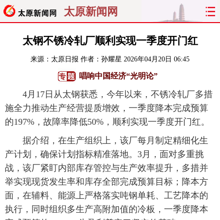
太原新闻网
首页
聚焦
太原
山西
太钢不锈冷轧厂顺利实现一季度开门红
来源：
太原日报
作者：孙耀星
2026年04月20日 06:45
经济
关注
文明
出行
唱响中国经济“光明论”
纵横
曝光
综合
专题
4月17日从太钢获悉，今年以来，不锈冷轧厂多措
施全力推动生产经营提质增效，一季度降本完成预算
旅游
理财
政务
教育
的197%，故障率降低50%，顺利实现一季度开门红。
看天下
晋月读
最太原
网罗民生
据介绍，在生产组织上，该厂每月制定精细化生
产计划，确保计划指标精准落地。3月，面对多重挑
太原日报
太原晚报
热评
社区
战，该厂紧盯内部库存管控与生产效率提升，多措并
举实现现货发生率和库存全部完成预算目标；降本方
面，在辅料、能源上严格落实吨钢单耗、工艺降本的
执行，同时组织多生产高附加值的冷板，一季度降本