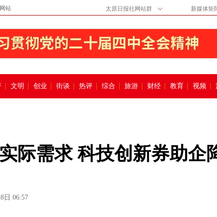
网站
太原日报社网站群
新媒体矩
督
文明
创业
街谈
热评
综合
旅游
财经
教育
视频
实际需求 科技创新券助企
8日 06:57