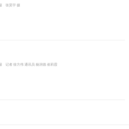
报 张昊宇 摄
 记者 徐方伟 通讯员 杨润德 崔莉霞