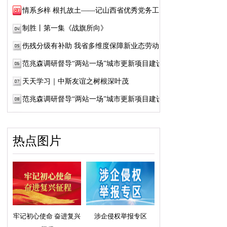
情系乡梓 根扎故土——记山西省优秀党务工作...
制胜丨第一集《战旗所向》
伤残分级有补助 我省多维度保障新业态劳动者...
范兆森调研督导“两站一场”城市更新项目建设
天天学习｜中斯友谊之树根深叶茂
范兆森调研督导“两站一场”城市更新项目建设
热点图片
牢记初心使命 奋进复兴
涉企侵权举报专区