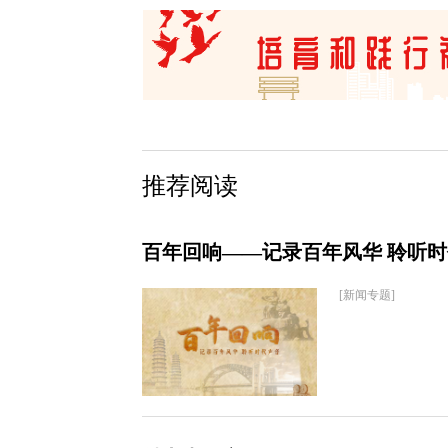
推荐阅读
百年回响——记录百年风华 聆听
[新闻专题]