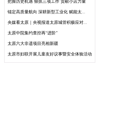
把握历史机遇 狠抓三项工作 贡献小店力量
锚定高质量航向 深耕新型工业化 赋能太...
央媒看太原｜央视报道太原城管积极应对...
太原中院集约查控再“进阶”
太原六大非遗项目亮相新疆
太原市妇联开展儿童友好议事暨安全体验活动