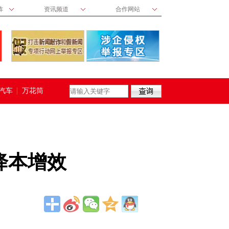
阵
资讯频道
合作网站
汽车
万花筒
降本增效