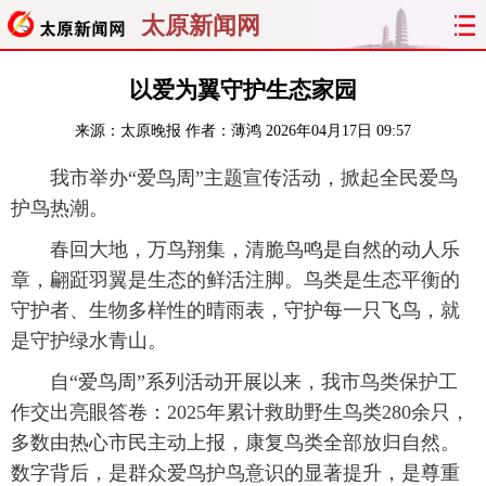
太原新闻网
首页
聚焦
太原
山西
以爱为翼守护生态家园
来源：
太原晚报
作者：薄鸿
2026年04月17日 09:57
经济
关注
文明
出行
我市举办“爱鸟周”主题宣传活动，掀起全民爱鸟
纵横
曝光
综合
专题
护鸟热潮。
旅游
理财
政务
教育
春回大地，万鸟翔集，清脆鸟鸣是自然的动人乐
章，翩跹羽翼是生态的鲜活注脚。鸟类是生态平衡的
看天下
晋月读
最太原
网罗民生
守护者、生物多样性的晴雨表，守护每一只飞鸟，就
是守护绿水青山。
太原日报
太原晚报
热评
社区
自“爱鸟周”系列活动开展以来，我市鸟类保护工
作交出亮眼答卷：2025年累计救助野生鸟类280余只，
多数由热心市民主动上报，康复鸟类全部放归自然。
数字背后，是群众爱鸟护鸟意识的显著提升，是尊重