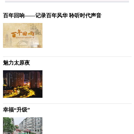
百年回响——记录百年风华 聆听时代声音
魅力太原夜
幸福“升级”