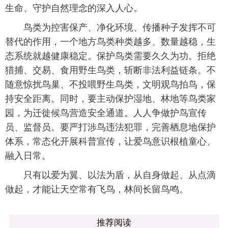
生命、守护自然理念的深入人心。
鸟类为控害保产、净化环境、传播种子发挥不可
替代的作用，一个地方鸟类种类越多、数量越稳，生
态系统就越健康稳定。保护鸟类需要久久为功。拒绝
猎捕、交易、食用野生鸟类，斩断非法利益链条。不
随意惊扰鸟巢、不投喂野生鸟类，文明观鸟拍鸟，保
持安全距离。同时，要主动保护湿地、林地等鸟类家
园，为迁徙候鸟营造安全通道。人人争做护鸟宣传
员、监督员。要严打涉鸟违法犯罪，完善栖息地保护
体系，常态化开展科普宣传，让爱鸟意识根植童心、
融入日常。
只有以爱为翼、以法为盾，从自身做起、从点滴
做起，才能让天空常有飞鸟，林间长留鸟鸣。
推荐阅读