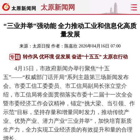
太原新闻网
首页
聚焦
太原
山西
“三业并举”强动能 全力推动工业和信息化高质
量发展
经济
关注
文明
出行
来源：
太原日报
作者：陈嘉欣
2026年04月16日 07:00
纵横
曝光
综合
专题
转作风 优环境 促发展 奋进“十五五” 太原在行动
4月15日，市政府新闻办举行聚焦“十五
旅游
理财
政务
教育
五”——“权威部门话开局”系列主题第三场新闻发布
会。市委工信工委委员、市工信局副局长张立堂介
看天下
晋月读
最太原
网罗民生
绍，市工信局将全面贯彻落实市委十二届十一次全会
太原日报
太原晚报
热评
社区
暨市委经济工作会议精神，锚定“挑大梁、当引领、作
示范”目标，坚持存量和增量同时发力，推动传统产
业、优势产业、潜力产业“三业并举”，加快培育新质
生产力，全力实现工业经济质的有效提升和量的合理
增长。