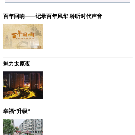
百年回响——记录百年风华 聆听时代声音
魅力太原夜
幸福“升级”