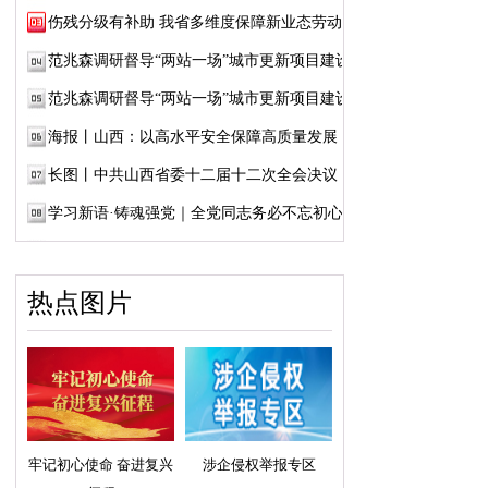
伤残分级有补助 我省多维度保障新业态劳动者...
范兆森调研督导“两站一场”城市更新项目建设
范兆森调研督导“两站一场”城市更新项目建设
海报丨山西：以高水平安全保障高质量发展
长图丨中共山西省委十二届十二次全会决议
学习新语·铸魂强党｜全党同志务必不忘初心、...
热点图片
牢记初心使命 奋进复兴
涉企侵权举报专区