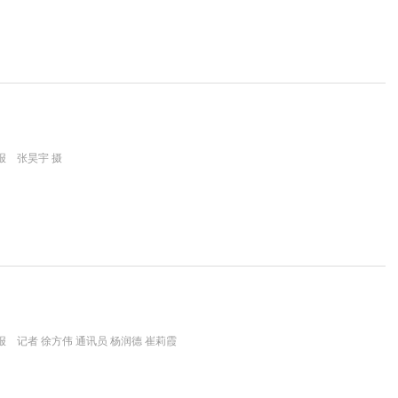
报 张昊宇 摄
 记者 徐方伟 通讯员 杨润德 崔莉霞