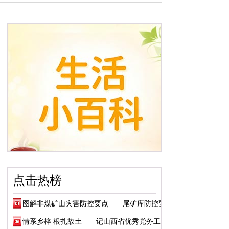
点击热榜
图解非煤矿山灾害防控要点——尾矿库防控要点
情系乡梓 根扎故土——记山西省优秀党务工作...