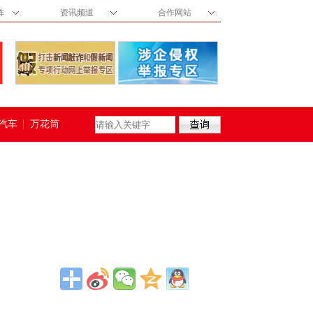
阵
资讯频道
合作网站
汽车
万花筒