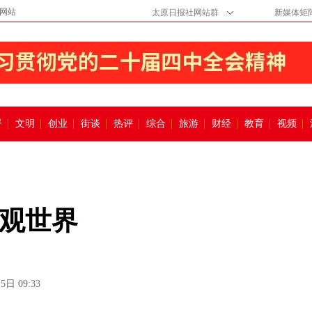
网站
太原日报社网站群
新媒体矩
督
文明
创业
街谈
热评
综合
旅游
财经
教育
视频
观世界
5日 09:33