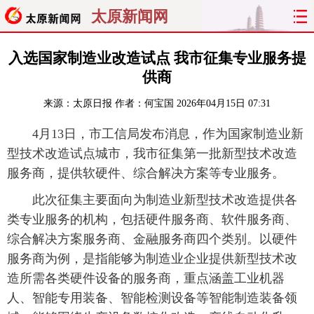
太原新闻网
首页
聚焦
太原
山西
入选国家制造业改造试点 我市征集专业服务提
供商
经济
关注
文明
出行
来源：
太原日报
作者：何宝国
2026年04月15日 07:31
纵横
曝光
综合
专题
4月13日，市工信局发布消息，作为国家制造业新
型技术改造试点城市，我市征集第一批新型技术改造
旅游
理财
政务
教育
服务商，提供软硬件、综合解决方案等专业服务。
看天下
晋月读
最太原
网罗民生
此次征集主要面向为制造业新型技术改造提供各
类专业服务的机构，包括硬件服务商、软件服务商、
太原日报
太原晚报
热评
社区
综合解决方案服务商、金融服务商四个类别。以硬件
服务商为例，是指能够为制造业企业提供新型技术改
造所需各类硬件设备的服务商，重点涵盖工业机器
人、智能专用装备、智能检测设备等智能制造装备领