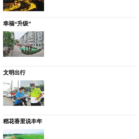
幸福“升级”
文明出行
稻花香里说丰年