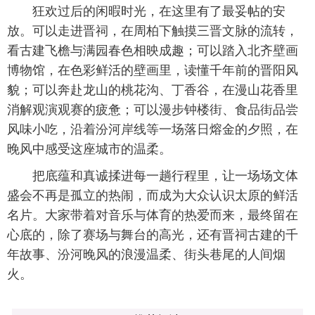
狂欢过后的闲暇时光，在这里有了最妥帖的安
放。可以走进晋祠，在周柏下触摸三晋文脉的流转，
看古建飞檐与满园春色相映成趣；可以踏入北齐壁画
博物馆，在色彩鲜活的壁画里，读懂千年前的晋阳风
貌；可以奔赴龙山的桃花沟、丁香谷，在漫山花香里
消解观演观赛的疲惫；可以漫步钟楼街、食品街品尝
风味小吃，沿着汾河岸线等一场落日熔金的夕照，在
晚风中感受这座城市的温柔。
把底蕴和真诚揉进每一趟行程里，让一场场文体
盛会不再是孤立的热闹，而成为大众认识太原的鲜活
名片。大家带着对音乐与体育的热爱而来，最终留在
心底的，除了赛场与舞台的高光，还有晋祠古建的千
年故事、汾河晚风的浪漫温柔、街头巷尾的人间烟
火。