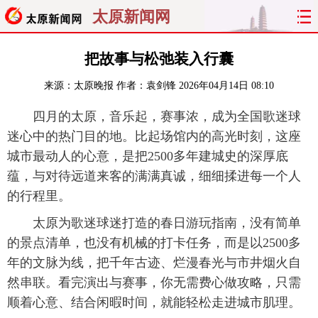
太原新闻网
首页
聚焦
太原
山西
把故事与松弛装入行囊
来源：
太原晚报
作者：袁剑锋
2026年04月14日 08:10
经济
关注
文明
出行
四月的太原，音乐起，赛事浓，成为全国歌迷球
纵横
曝光
综合
专题
迷心中的热门目的地。比起场馆内的高光时刻，这座
城市最动人的心意，是把2500多年建城史的深厚底
旅游
理财
政务
教育
蕴，与对待远道来客的满满真诚，细细揉进每一个人
的行程里。
看天下
晋月读
最太原
网罗民生
太原为歌迷球迷打造的春日游玩指南，没有简单
太原日报
太原晚报
热评
社区
的景点清单，也没有机械的打卡任务，而是以2500多
年的文脉为线，把千年古迹、烂漫春光与市井烟火自
然串联。看完演出与赛事，你无需费心做攻略，只需
顺着心意、结合闲暇时间，就能轻松走进城市肌理。