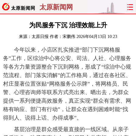
太原新闻网
首页
聚焦
太原
山西
为民服务下沉 治理效能上升
来源：
太原日报
作者：宋鹏伟
2026年04月13日 10:23
经济
关注
文明
出行
今年以来，小店区扎实推进“部门下沉网格服
纵横
曝光
综合
专题
务”工作，区综治中心将公安、司法、人社、心理服务
等各方力量资源整合下沉到网格，形成了“综治中心规
旅游
理财
政务
教育
范流程、部门落实消解”的工作格局，通过在各社区、
村庄显著位置张贴“网格服务公示牌”，将网格员、民
看天下
晋月读
最太原
网罗民生
警、心理咨询师等联系方式亮出来、晒出去，为群众
太原日报
太原晚报
热评
社区
提供一系列便捷高效服务，真正实现“群众有需求、网
格有响应、部门有行动”，让群众在遇到困难时能“找
得到人、说得上话、办得成事”。
基层治理是群众感受最直接的一线区域。从亲子