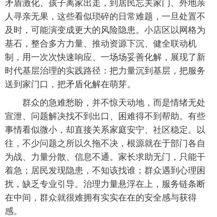
矛盾激化、孩子离家出走，到居民忘关家门、外地亲
人寻亲无果，这些看似琐碎的日常难题，一旦处置不
及时，可能演变成更大的风险隐患。小店区以网格为
基石，整合多方力量、推动资源下沉、健全联动机
制，用一次次快速响应、一场场妥善化解，展现了新
时代基层治理的实践路径：把力量沉到基层，把服务
送到家门口，把矛盾化解在萌芽。
群众的急难愁盼，并不惊天动地，而是情绪无处
宣泄、问题解决找不到出口、困难得不到帮助。有些
事情看似微小，却直接关系家庭安宁、社区稳定。以
往，不少问题之所以久拖不决，根源就在于部门各自
为战、力量分散、信息不通。家长求助无门，只能干
着急；居民发现隐患，不知该找谁；群众遇到心理困
扰，缺乏专业引导。治理力量悬浮在上，服务链条断
在中间，群众就很难拥有实实在在的安全感与获得
感。