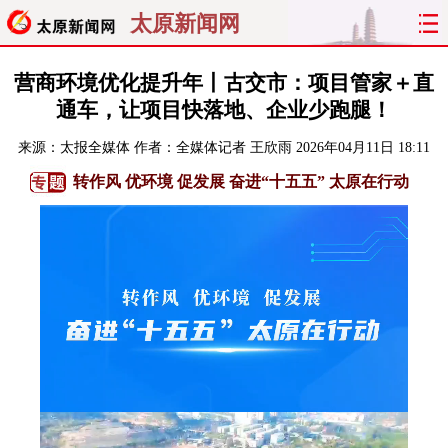
太原新闻网
首页
聚焦
太原
山西
营商环境优化提升年丨古交市：项目管家＋直
通车，让项目快落地、企业少跑腿！
经济
关注
文明
出行
来源：
太报全媒体
作者：全媒体记者 王欣雨
2026年04月11日 18:11
纵横
曝光
综合
专题
转作风 优环境 促发展 奋进“十五五” 太原在行动
旅游
理财
政务
教育
看天下
晋月读
最太原
网罗民生
太原日报
太原晚报
热评
社区