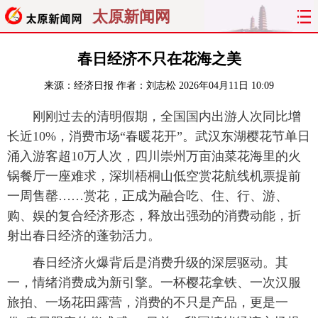
太原新闻网
首页
聚焦
太原
山西
春日经济不只在花海之美
来源：
经济日报
作者：刘志松
2026年04月11日 10:09
经济
关注
文明
出行
刚刚过去的清明假期，全国国内出游人次同比增
纵横
曝光
综合
专题
长近10%，消费市场“春暖花开”。武汉东湖樱花节单日
涌入游客超10万人次，四川崇州万亩油菜花海里的火
旅游
理财
政务
教育
锅餐厅一座难求，深圳梧桐山低空赏花航线机票提前
一周售罄……赏花，正成为融合吃、住、行、游、
看天下
晋月读
最太原
网罗民生
购、娱的复合经济形态，释放出强劲的消费动能，折
太原日报
太原晚报
热评
社区
射出春日经济的蓬勃活力。
春日经济火爆背后是消费升级的深层驱动。其
一，情绪消费成为新引擎。一杯樱花拿铁、一次汉服
旅拍、一场花田露营，消费的不只是产品，更是一