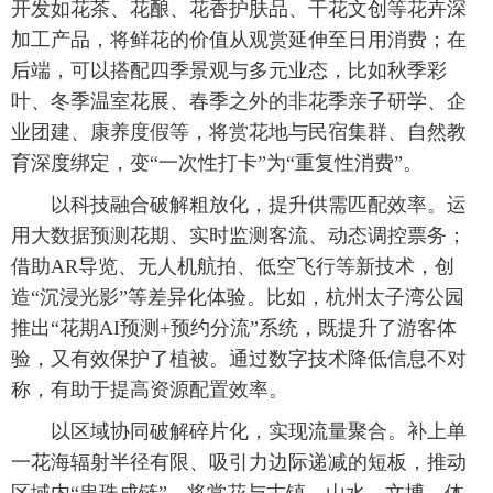
开发如花茶、花酿、花香护肤品、干花文创等花卉深
加工产品，将鲜花的价值从观赏延伸至日用消费；在
后端，可以搭配四季景观与多元业态，比如秋季彩
叶、冬季温室花展、春季之外的非花季亲子研学、企
业团建、康养度假等，将赏花地与民宿集群、自然教
育深度绑定，变“一次性打卡”为“重复性消费”。
以科技融合破解粗放化，提升供需匹配效率。运
用大数据预测花期、实时监测客流、动态调控票务；
借助AR导览、无人机航拍、低空飞行等新技术，创
造“沉浸光影”等差异化体验。比如，杭州太子湾公园
推出“花期AI预测+预约分流”系统，既提升了游客体
验，又有效保护了植被。通过数字技术降低信息不对
称，有助于提高资源配置效率。
以区域协同破解碎片化，实现流量聚合。补上单
一花海辐射半径有限、吸引力边际递减的短板，推动