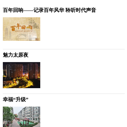
百年回响——记录百年风华 聆听时代声音
魅力太原夜
幸福“升级”