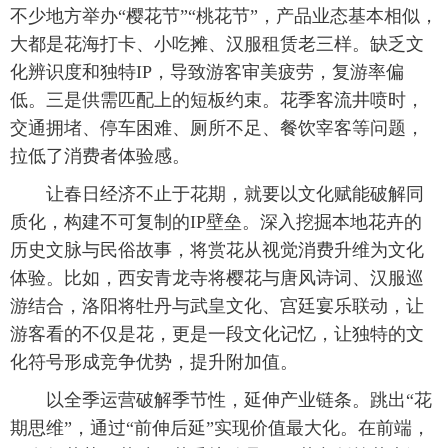
不少地方举办“樱花节”“桃花节”，产品业态基本相似，
大都是花海打卡、小吃摊、汉服租赁老三样。缺乏文
化辨识度和独特IP，导致游客审美疲劳，复游率偏
低。三是供需匹配上的短板约束。花季客流井喷时，
交通拥堵、停车困难、厕所不足、餐饮宰客等问题，
拉低了消费者体验感。
让春日经济不止于花期，就要以文化赋能破解同
质化，构建不可复制的IP壁垒。深入挖掘本地花卉的
历史文脉与民俗故事，将赏花从视觉消费升维为文化
体验。比如，西安青龙寺将樱花与唐风诗词、汉服巡
游结合，洛阳将牡丹与武皇文化、宫廷宴乐联动，让
游客看的不仅是花，更是一段文化记忆，让独特的文
化符号形成竞争优势，提升附加值。
以全季运营破解季节性，延伸产业链条。跳出“花
期思维”，通过“前伸后延”实现价值最大化。在前端，