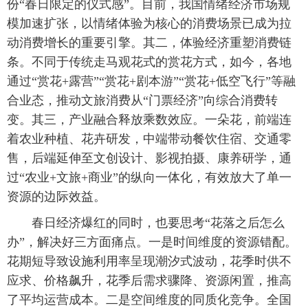
份“春日限定的仪式感”。目前，我国情绪经济市场规
模加速扩张，以情绪体验为核心的消费场景已成为拉
动消费增长的重要引擎。其二，体验经济重塑消费链
条。不同于传统走马观花式的赏花方式，如今，各地
通过“赏花+露营”“赏花+剧本游”“赏花+低空飞行”等融
合业态，推动文旅消费从“门票经济”向综合消费转
变。其三，产业融合释放乘数效应。一朵花，前端连
着农业种植、花卉研发，中端带动餐饮住宿、交通零
售，后端延伸至文创设计、影视拍摄、康养研学，通
过“农业+文旅+商业”的纵向一体化，有效放大了单一
资源的边际效益。
春日经济爆红的同时，也要思考“花落之后怎么
办”，解决好三方面痛点。一是时间维度的资源错配。
花期短导致设施利用率呈现潮汐式波动，花季时供不
应求、价格飙升，花季后需求骤降、资源闲置，推高
了平均运营成本。二是空间维度的同质化竞争。全国