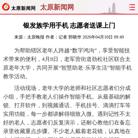
太原新闻网
首页
聚焦
太原
山西
银发族学用手机 志愿者送课上门
来源：
太原晚报
作者：记者 郭晓华
2026年04月10日 09:49
经济
关注
文明
出行
为帮助辖区老年人跨越“数字鸿沟”，享受智能技
纵横
曝光
综合
专题
术带来的便利，4月8日，老军营街道劲松社区联合太
原老年大学，共同开展“智慧助老·乐享生活”智能手机
旅游
理财
政务
教育
教学活动。
看天下
晋月读
最太原
网罗民生
活动现场，老年大学的老师和社区志愿者们分成
小组，手把手教老人们操作智能手机。从最基础的解
太原日报
太原晚报
热评
社区
锁、打开软件，到视频通话、手机挂号、滴滴打车等
实用功能，每一步都讲解得细致入微。遇到记性不太
好的老人，志愿者们反复演示，还耐心教他们在备忘
录里收藏重点步骤。不少老人戴着老花镜，认真地在