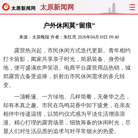
太原新闻网
首页
聚焦
太原
山西
户外休闲莫“留痕”
来源：
太原晚报
作者：朱红亮
2026年04月10日 09:40
经济
关注
文明
出行
露营热兴起，市民休闲方式迭代更新。青年相约
纵横
曝光
综合
专题
打卡留影，阖家共享亲子时光，简易装备、身旁绿
地，便可盛满欢声笑语。电商平台露营用品热销，城
旅游
理财
政务
教育
郊露营点备受追捧，折射出市民休闲需求的多元转
变。
看天下
晋月读
最太原
网罗民生
一顶帐篷、一方绿地、几样简餐，无奢华之态，
太原日报
太原晚报
热评
社区
却有本真之趣。市民在鸟鸣花香中卸下疲惫，在亲友
相伴中传递温情，以简约仪式感为平淡生活增添浪
漫。精心打理的露营场景，细致筹备的休闲时光，尽
显人们对生活品质的追求与对寻常烟火的热爱。