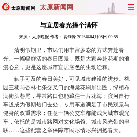
太原新闻网
首页
聚焦
太原
山西
与宜居春光撞个满怀
来源：
太原晚报
作者：袁剑锋
2026年04月08日 09:55
经济
关注
文明
出行
清明假期里，市民们用丰富多彩的方式奔赴春
纵横
曝光
综合
专题
光。一幅幅鲜活的春日图景，既是大家奔赴花期的浪
漫心意，更是这座城市宜居底色的生动诠释。
旅游
理财
政务
教育
触手可及的春日美好，可见城市建设的进步。桃
看天下
晋月读
最太原
网罗民生
园三巷与杏林七条交叉口的海棠花刷屏出圈，绿植布
满街头巷尾，寻常路口也能藏住一片花海；滨河自行
太原日报
太原晚报
热评
社区
车道成为假期热门去处，专用车道满足了市民观景与
健身的双重需求；任意一辆公交车都能成为城市观光
车，依托的是城市路网对文化场馆、城市风光带的串
联……这些配套之举保障市民尽情尽兴拥抱春天。