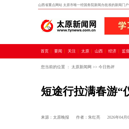
山西省重点网站 太原市唯一经国务院新闻办批准的新闻门户
首页
要闻
关注
太原
山西
经济
监
您当前的位置 ：
太原新闻网
>>
今日热评
短途行拉满春游“
来源：
太原晚报
作者：朱红亮
2026年04月0