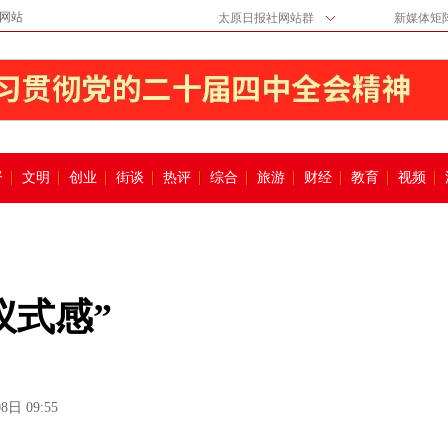
网站
太原日报社网站群
新媒体矩
督
文明
创业
街谈
热评
综合
旅游
财经
教育
视频
仪式感”
8日 09:55