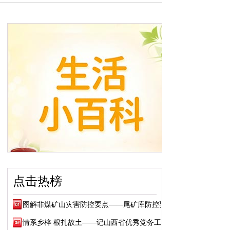
点击热榜
图解非煤矿山灾害防控要点——尾矿库防控要点
情系乡梓 根扎故土——记山西省优秀党务工作...