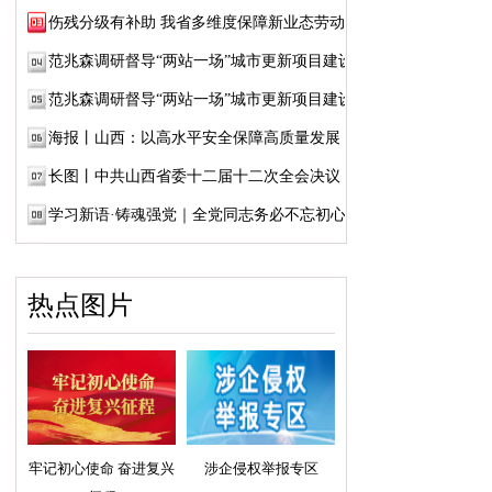
伤残分级有补助 我省多维度保障新业态劳动者...
范兆森调研督导“两站一场”城市更新项目建设
范兆森调研督导“两站一场”城市更新项目建设
海报丨山西：以高水平安全保障高质量发展
长图丨中共山西省委十二届十二次全会决议
学习新语·铸魂强党｜全党同志务必不忘初心、...
热点图片
牢记初心使命 奋进复兴
涉企侵权举报专区