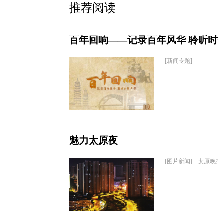
推荐阅读
百年回响——记录百年风华 聆听
[新闻专题]
魅力太原夜
[图片新闻] 太原晚