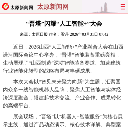
太原新闻网
首页
聚焦
太原
山西
“晋塔”闪耀“人工智能+”大会
来源：
太原日报
作者：梁丹
2026年03月31日 07:42
经济
关注
文明
出行
近日，2026山西“人工智能+”产业融合大会在山西
纵横
曝光
综合
专题
潇河国际会议中心举办，“晋塔”智能装备重磅亮相，
生动展现了“山西制造”深耕智能装备赛道、加速建筑
旅游
理财
政务
教育
行业智能化转型的战略布局与丰硕成果。
看天下
晋月读
最太原
网罗民生
本次大会以“智见未来聚力向新”为主题，汇聚国
内众多一线智能机器人品牌，聚焦人工智能与实体经
太原日报
太原晚报
热评
社区
济深度融合，搭建起技术交流、产业合作、成果转化
的高端平台。
展会现场，“晋塔”以“机器人+智能服务”为核心展
示主线，通过产品动态演示、核心技术详解、典型案