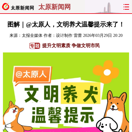
太原新闻网
首页
聚焦
太原
山西
图解｜@太原人，文明养犬温馨提示来了！
来源：
太报全媒体
作者：设计制作 雷蕾
2026年03月29日 20:20
经济
关注
文明
出行
提升文明素质 争做文明市民
纵横
曝光
综合
专题
旅游
理财
政务
教育
看天下
晋月读
最太原
网罗民生
太原日报
太原晚报
热评
社区