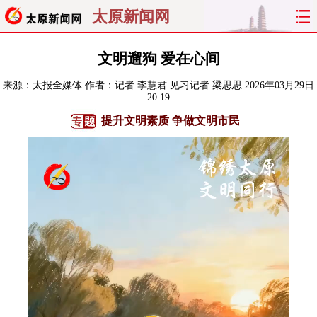
太原新闻网
首页
聚焦
太原
山西
文明遛狗 爱在心间
来源：
太报全媒体
作者：记者 李慧君 见习记者 梁思思
2026年03月29日
经济
关注
文明
出行
20:19
提升文明素质 争做文明市民
纵横
曝光
综合
专题
旅游
理财
政务
教育
看天下
晋月读
最太原
网罗民生
太原日报
太原晚报
热评
社区