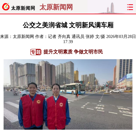
太原新闻网
首页
聚焦
太原
山西
公交之美润省城 文明新风满车厢
来源：
太原新闻网
作者：记者 齐向真 通讯员 张婷 文/摄
2026年03月28日
经济
关注
文明
出行
17:39
提升文明素质 争做文明市民
纵横
曝光
综合
专题
旅游
理财
政务
教育
看天下
晋月读
最太原
网罗民生
太原日报
太原晚报
热评
社区