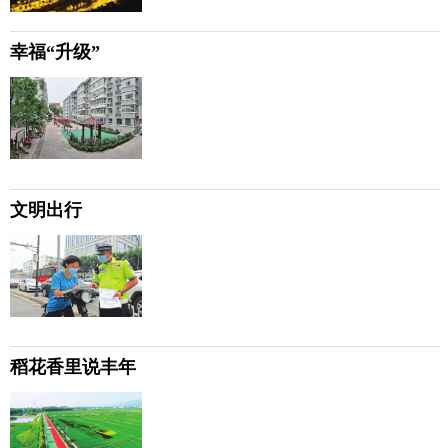
幸福“升级”
文明出行
稻花香里说丰年