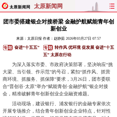
太原新闻网
首页
聚焦
太原
山西
团市委搭建银企对接桥梁 金融护航赋能青年创
新创业
经济
关注
文明
出行
来源：
太原日报
作者：赵静茹
2026年03月27日 07:57
纵横
曝光
综合
专题
奋进“十五五”
转作风 优环境 促发展 奋进“十五
五” 太原在行动
旅游
理财
政务
教育
为深入落实市委、市政府决策部署，坚决响应“挑
大梁、当引领、作示范”的号召，紧扣“抓作风、抓营
看天下
晋月读
最太原
网罗民生
商环境、抓服务、抓保障”要求，3月26日，团市委联
太原日报
太原晚报
热评
社区
合“晋创谷·太原”举办“赋能青创·金融护航”银企对接
会，精准破解青年创新创业企业融资难题。
活动现场，建设银行、浦发银行的金融专家依次
开展专场推介，结合青年创新创业企业特点，针对性