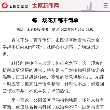
太原新闻网
首页
聚焦
太原
山西
每一场花开都不简单
来源：
太原晚报
作者：梁 涛
2026年03月25日 08:02
经济
关注
文明
出行
春光正好，百花争妍。市民游客踏青赏花之余，
纵横
曝光
综合
专题
举起手机向AI“问花”，既解心中之惑，亦增游园之
趣。
旅游
理财
政务
教育
科技的便捷令人欣喜，但细究之下，这一现象也
看天下
晋月读
最太原
网罗民生
折射出更深层的诉求，特别是人们对植物科普知识的
渴望，正日益超越传统、零散的信息供给方式。AI能
太原日报
太原晚报
热评
社区
即时应答，但来源于语料整理，针对性不足，倘若回
答张冠李戴，不免辜负了求知热忱。
平心而论，公园景区里的植物铭牌，多年来鲜有
革新。或仅注名称与科属，或语焉不详，缺乏与当下