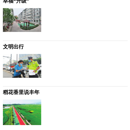
幸福“升级”
文明出行
稻花香里说丰年