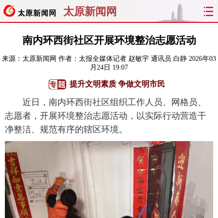
太原新闻网
首页
聚焦
太原
山西
南内环西街社区开展环境整治志愿活动
来源：
太原新闻网
作者：太报全媒体记者 赵敏宇 通讯员 白静
2026年03
经济
关注
文明
出行
月24日 19:07
提升文明素质 争做文明市民
纵横
曝光
综合
专题
近日，南内环西街社区组织工作人员、网格员、
旅游
理财
政务
教育
志愿者，开展环境整治志愿活动，以实际行动营造干
净整洁、规范有序的辖区环境。
看天下
晋月读
最太原
网罗民生
太原日报
太原晚报
热评
社区