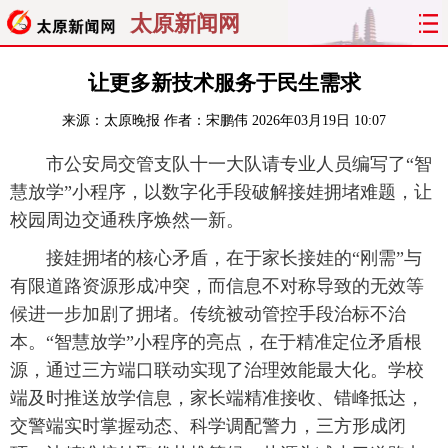
太原新闻网
首页
聚焦
太原
山西
让更多新技术服务于民生需求
来源：
太原晚报
作者：宋鹏伟
2026年03月19日 10:07
经济
关注
文明
出行
市公安局交管支队十一大队请专业人员编写了“智
纵横
曝光
综合
专题
慧放学”小程序，以数字化手段破解接娃拥堵难题，让
校园周边交通秩序焕然一新。
旅游
理财
政务
教育
接娃拥堵的核心矛盾，在于家长接娃的“刚需”与
看天下
晋月读
最太原
网罗民生
有限道路资源形成冲突，而信息不对称导致的无效等
候进一步加剧了拥堵。传统被动管控手段治标不治
太原日报
太原晚报
热评
社区
本。“智慧放学”小程序的亮点，在于精准定位矛盾根
源，通过三方端口联动实现了治理效能最大化。学校
端及时推送放学信息，家长端精准接收、错峰抵达，
交警端实时掌握动态、科学调配警力，三方形成闭