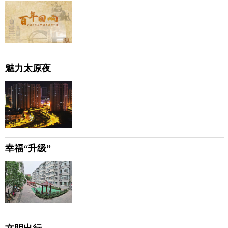
魅力太原夜
幸福“升级”