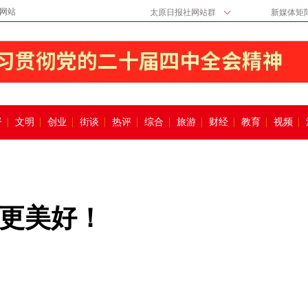
网站
太原日报社网站群
新媒体矩
督
文明
创业
街谈
热评
综合
旅游
财经
教育
视频
更美好！