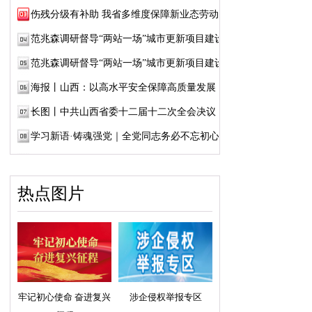
伤残分级有补助 我省多维度保障新业态劳动者...
范兆森调研督导“两站一场”城市更新项目建设
范兆森调研督导“两站一场”城市更新项目建设
海报丨山西：以高水平安全保障高质量发展
长图丨中共山西省委十二届十二次全会决议
学习新语·铸魂强党｜全党同志务必不忘初心、...
热点图片
牢记初心使命 奋进复兴
涉企侵权举报专区