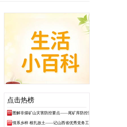
点击热榜
图解非煤矿山灾害防控要点——尾矿库防控要点
情系乡梓 根扎故土——记山西省优秀党务工作...