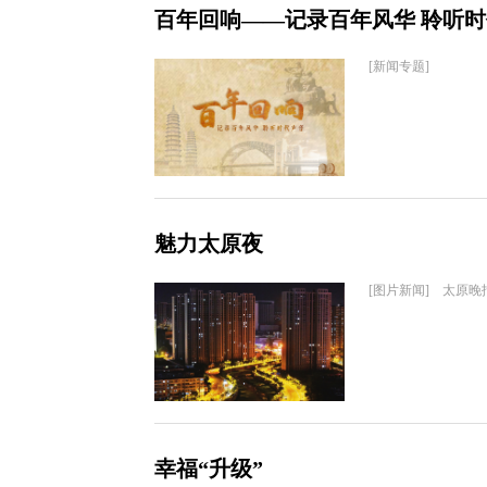
百年回响——记录百年风华 聆听
[新闻专题]
魅力太原夜
[图片新闻] 太原晚
幸福“升级”