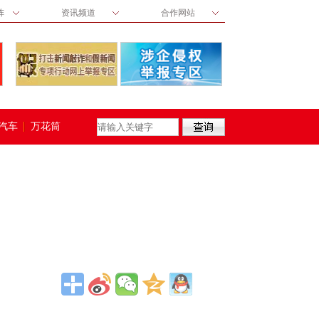
阵
资讯频道
合作网站
汽车
万花筒