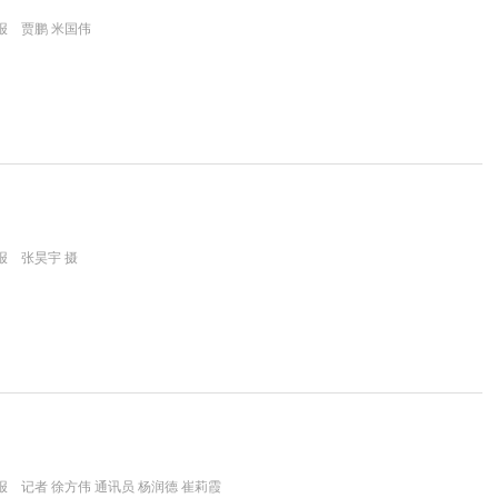
报 贾鹏 米国伟
报 张昊宇 摄
 记者 徐方伟 通讯员 杨润德 崔莉霞