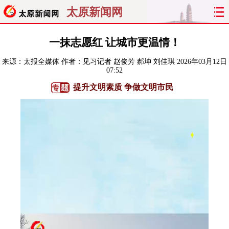
太原新闻网
首页
聚焦
太原
山西
一抹志愿红 让城市更温情！
来源：
太报全媒体
作者：见习记者 赵俊芳 郝坤 刘佳琪
2026年03月12日
经济
关注
文明
出行
07:52
提升文明素质 争做文明市民
纵横
曝光
综合
专题
旅游
理财
政务
教育
看天下
晋月读
最太原
网罗民生
太原日报
太原晚报
热评
社区