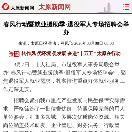
太原新闻网
首页
聚焦
太原
山西
春风行动暨就业援助季·退役军人专场招聘会举
办
经济
关注
文明
出行
来源：
太原日报
作者：弓凤飞
2026年03月08日 08:08
纵横
曝光
综合
专题
转作风 优环境 促发展 奋进“十五五” 太原在行动
3月7日，市人社局、市退役军人事务局联合举
旅游
理财
政务
教育
办“春风行动暨就业援助季·退役军人专场招聘会”，聚
焦退役军人就业需求，扎实推进重点群体就业服务工
看天下
晋月读
最太原
网罗民生
作走深走实。
太原日报
太原晚报
热评
社区
招聘会紧扣我市重点产业发展与民生保障实际需
求，严格筛选了一批信誉优良、待遇保障完善的用人
单位参会，汇集多领域、多层次优质岗位资源。相关
岗位涵盖技术研发、企业管理、财务法务、行政管