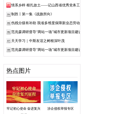
情系乡梓 根扎故土——记山西省优秀党务工作...
制胜丨第一集《战旗所向》
伤残分级有补助 我省多维度保障新业态劳动者...
范兆森调研督导“两站一场”城市更新项目建设
天天学习｜中斯友谊之树根深叶茂
范兆森调研督导“两站一场”城市更新项目建设
热点图片
牢记初心使命 奋进复兴
涉企侵权举报专区