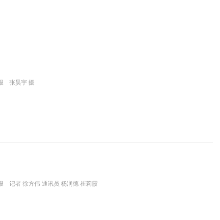
报 张昊宇 摄
 记者 徐方伟 通讯员 杨润德 崔莉霞