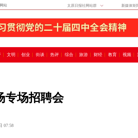
网站
太原日报社网站群
新媒体矩
督
文明
创业
街谈
热评
综合
旅游
财经
教育
视频
6场专场招聘会
 07:58