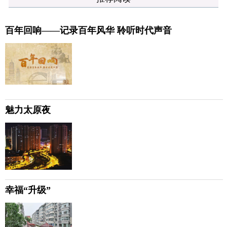
百年回响——记录百年风华 聆听时代声音
魅力太原夜
幸福“升级”