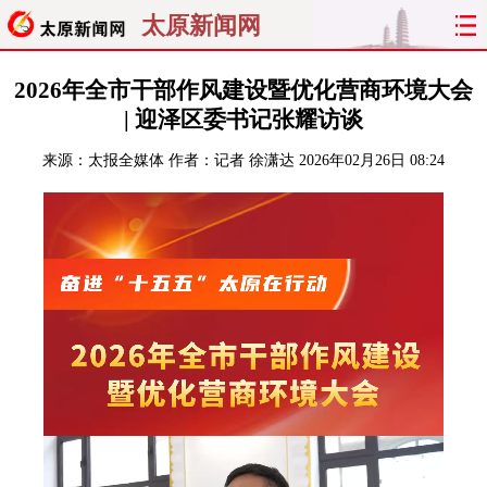
太原新闻网
首页
聚焦
太原
山西
2026年全市干部作风建设暨优化营商环境大会
| 迎泽区委书记张耀访谈
经济
关注
文明
出行
来源：
太报全媒体
作者：记者 徐潇达
2026年02月26日 08:24
纵横
曝光
综合
专题
旅游
理财
政务
教育
看天下
晋月读
最太原
网罗民生
太原日报
太原晚报
热评
社区