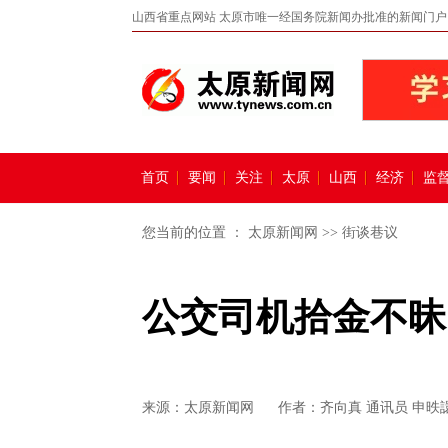
山西省重点网站 太原市唯一经国务院新闻办批准的新闻门户
首页
要闻
关注
太原
山西
经济
监
您当前的位置 ：
太原新闻网
>>
街谈巷议
公交司机拾金不昧
来源：
太原新闻网
作者：齐向真 通讯员 申昳譞