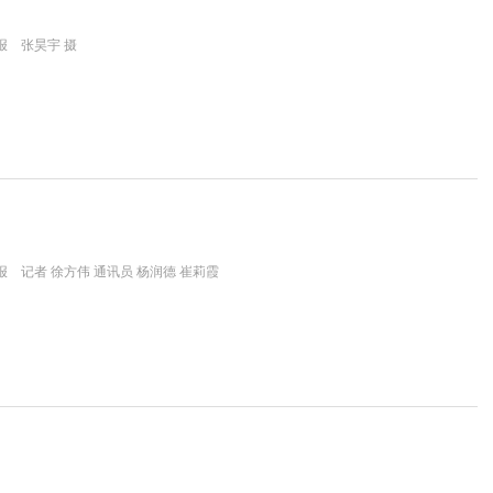
报 张昊宇 摄
 记者 徐方伟 通讯员 杨润德 崔莉霞