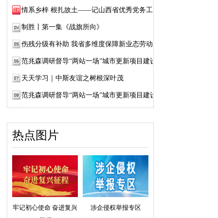
情系乡梓 根扎故土——记山西省优秀党务工作...
制胜丨第一集《战旗所向》
伤残分级有补助 我省多维度保障新业态劳动者...
范兆森调研督导“两站一场”城市更新项目建设
天天学习｜中斯友谊之树根深叶茂
范兆森调研督导“两站一场”城市更新项目建设
热点图片
牢记初心使命 奋进复兴
涉企侵权举报专区