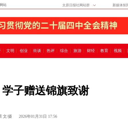
网站
太原日报社网站群
新媒体矩
督
文明
创业
街谈
热评
综合
旅游
财经
教育
视频
 学子赠送锦旗致谢
 文/摄
2026年01月31日 17:56