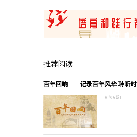
推荐阅读
百年回响——记录百年风华 聆听
[新闻专题]